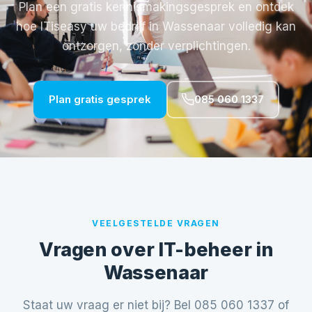
Plan een gratis kennismakingsgesprek en ontdek
hoe ITiseasy uw bedrijf in Wassenaar volledig kan
ontzorgen, zonder verplichtingen.
Plan gratis gesprek
085 060 1337
VEELGESTELDE VRAGEN
Vragen over IT-beheer in
Wassenaar
Staat uw vraag er niet bij? Bel
085 060 1337
of