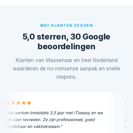
WAT KLANTEN ZEGGEN
5,0 sterren, 30 Google
beoordelingen
Klanten van Wassenaar en heel Nederland
waarderen de no-nonsense aanpak en snelle
respons.
"We werken inmiddels 3,5 jaar met ITiseasy en we
"Een
zijn zeer tevreden. Ze zijn professioneel, goed
afsp
bereikbaar en vakbekwaam."
echt