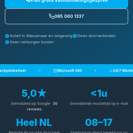
Plan gratis kennismakingsgesprek
085 060 1337
Actief in Wassenaar en omgeving
Geen doorverbinden
Geen verborgen kosten
rkplekbeheer
✦
Microsoft 365
✦
24/7 Monitor
5,0★
<
1
u
Gemiddeld op Google ·
30
Gemiddelde reactietijd op e-mail
reviews
Heel NL
08–17
Remote én on-site door heel
Telefonisch direct bereikbaar op