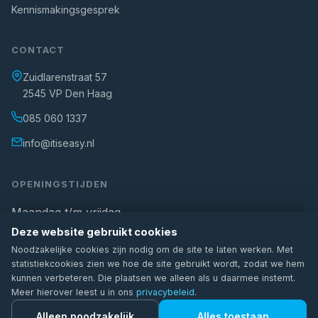
Kennismakingsgesprek
CONTACT
Zuidlarenstraat 57
2545 VP Den Haag
085 060 1337
info@itiseasy.nl
OPENINGSTIJDEN
Maandag t/m vrijdag
Deze website gebruikt cookies
08:00 – 17:00
Noodzakelijke cookies zijn nodig om de site te laten werken. Met
Buiten kantooruren? Spoedgevallen kunnen ook via WhatsApp
statistiekcookies zien we hoe de site gebruikt wordt, zodat we hem
worden gemeld.
kunnen verbeteren. Die plaatsen we alleen als u daarmee instemt.
Meer hierover leest u in ons
privacybeleid
.
©
2026
ITiseasy. Alle rechten voorbehouden
Stel je vraag
Alleen noodzakelijk
Alles toestaan