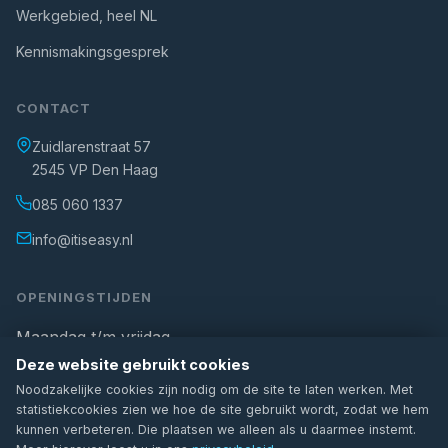
Werkgebied, heel NL
Kennismakingsgesprek
CONTACT
Zuidlarenstraat 57
2545 VP Den Haag
085 060 1337
info@itiseasy.nl
OPENINGSTIJDEN
Maandag t/m vrijdag
Deze website gebruikt cookies
08:00 – 17:00
Noodzakelijke cookies zijn nodig om de site te laten werken. Met
Buiten kantooruren? Spoedgevallen kunnen ook via WhatsApp
statistiekcookies zien we hoe de site gebruikt wordt, zodat we hem
worden gemeld.
kunnen verbeteren. Die plaatsen we alleen als u daarmee instemt.