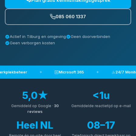
Plan gratis kennismakingsgesprek
085 060 1337
Actief in Tilburg en omgeving
Geen doorverbinden
Geen verborgen kosten
rkplekbeheer
✦
Microsoft 365
✦
24/7 Monito
5,0★
<
1
u
Gemiddeld op Google ·
30
Gemiddelde reactietijd op e-mail
reviews
Heel NL
08–17
Remote én on-site door heel
Telefonisch direct bereikbaar op