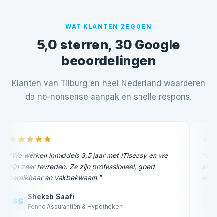
WAT KLANTEN ZEGGEN
5,0 sterren, 30 Google
beoordelingen
Klanten van Tilburg en heel Nederland waarderen
de no-nonsense aanpak en snelle respons.
"We werken inmiddels 3,5 jaar met ITiseasy en we
"Een
zijn zeer tevreden. Ze zijn professioneel, goed
afsp
bereikbaar en vakbekwaam."
echt
Shekeb Saafi
SS
IM
Fenno Assurantiën & Hypotheken