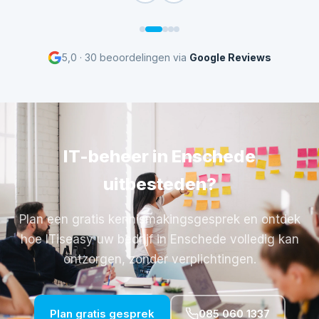
5,0 · 30 beoordelingen via
Google Reviews
IT-beheer in Enschede
uitbesteden?
Plan een gratis kennismakingsgesprek en ontdek
hoe ITiseasy uw bedrijf in Enschede volledig kan
ontzorgen, zonder verplichtingen.
Plan gratis gesprek
085 060 1337