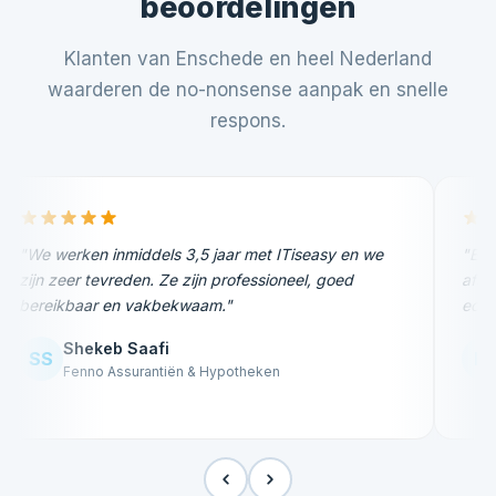
beoordelingen
Klanten van Enschede en heel Nederland
waarderen de no-nonsense aanpak en snelle
respons.
"We werken inmiddels 3,5 jaar met ITiseasy en we
"Een
zijn zeer tevreden. Ze zijn professioneel, goed
afsp
bereikbaar en vakbekwaam."
echt
Shekeb Saafi
SS
IM
Fenno Assurantiën & Hypotheken