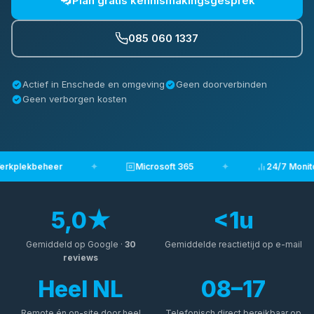
Plan gratis kennismakingsgesprek
085 060 1337
Actief in Enschede en omgeving
Geen doorverbinden
Geen verborgen kosten
rkplekbeheer
✦
Microsoft 365
✦
24/7 Monitor
5,0★
<
1
u
Gemiddeld op Google ·
30
Gemiddelde reactietijd op e-mail
reviews
Heel NL
08–17
Remote én on-site door heel
Telefonisch direct bereikbaar op