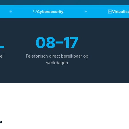
✦
Cybersecurity
✦
Virtualisatie
L
08–17
el
Telefonisch direct bereikbaar op
werkdagen
r