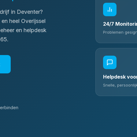
rijf in Deventer?
en heel Overijssel
24/7 Monitori
beheer en helpdesk
Problemen gesigna
365.
k
Helpdesk voo
Snelle, persoonli
erbinden