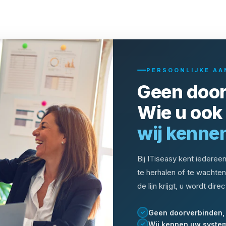
PERSOONLIJKE AA
Geen door
Wie u ook 
wij kennen
Bij ITiseasy kent iederee
te herhalen of te wachten
de lijn krijgt, u wordt dir
Geen doorverbinden, 
✓
Wij kennen uw syste
✓