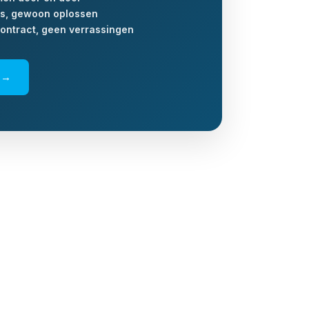
ts, gewoon oplossen
 contract, geen verrassingen
k →