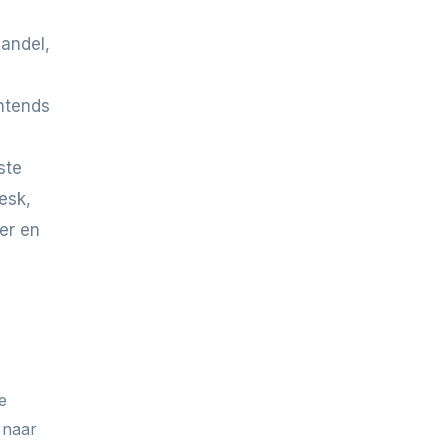
andel,
chtends
ste
esk,
er en
e
 naar