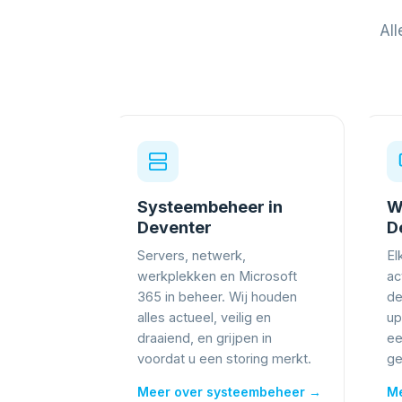
All
Systeembeheer in
W
Deventer
D
Servers, netwerk,
El
werkplekken en Microsoft
ac
365 in beheer. Wij houden
de
alles actueel, veilig en
up
draaiend, en grijpen in
ee
voordat u een storing merkt.
ge
Meer over systeembeheer →
Me