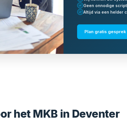
Geen onnodige scrip
✓
Altijd via een helder
✓
Plan gratis gespre
oor het MKB in Deventer