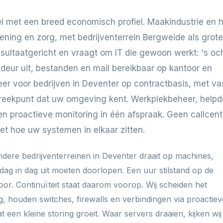
l met een breed economisch profiel. Maakindustrie en h
lening en zorg, met bedrijventerrein Bergweide als grote
esultaatgericht en vraagt om IT die gewoon werkt: 's o
deur uit, bestanden en mail bereikbaar op kantoor en
er voor bedrijven in Deventer op contractbasis, met va
preekpunt dat uw omgeving kent. Werkplekbeheer, helpd
n proactieve monitoring in één afspraak. Geen callcent
t hoe uw systemen in elkaar zitten.
dere bedrijventerreinen in Deventer draait op machines,
ag in dag uit moeten doorlopen. Een uur stilstand op de
r. Continuïteit staat daarom voorop. Wij scheiden het
 houden switches, firewalls en verbindingen via proactiev
t een kleine storing groeit. Waar servers draaien, kijken wij