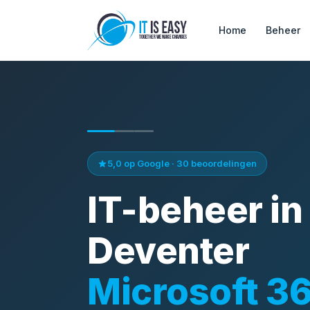
Home
Beheer
5,0 op Google · 30 beoordelingen
IT-beheer in
Deventer
Microsoft 3