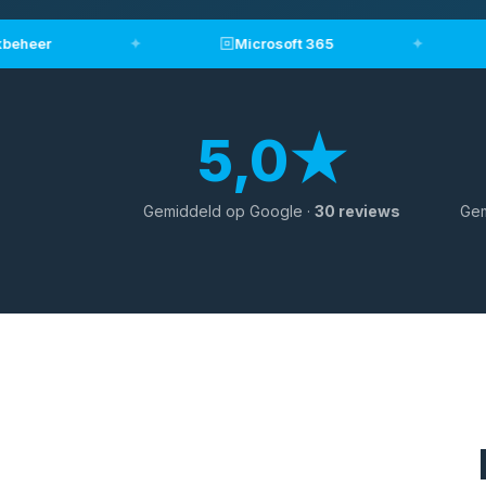
eer
✦
Microsoft 365
✦
5,0★
Gemiddeld op Google ·
30 reviews
Gem