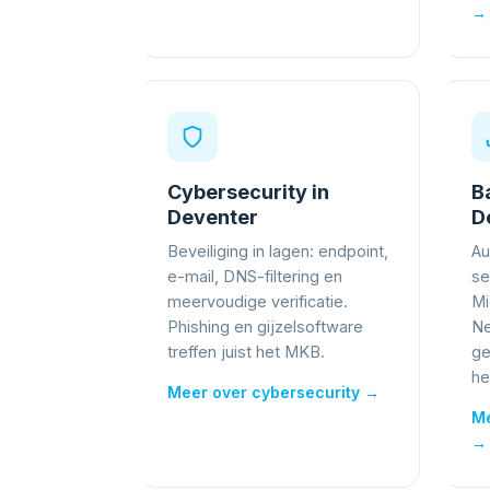
→
Cybersecurity in
B
Deventer
D
Beveiliging in lagen: endpoint,
Au
e-mail, DNS-filtering en
se
meervoudige verificatie.
Mi
Phishing en gijzelsoftware
Ne
treffen juist het MKB.
ge
he
Meer over cybersecurity →
Me
→