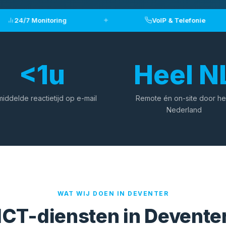
24/7 Monitoring
✦
VoIP & Telefonie
<
1
u
Heel N
iddelde reactietijd op e-mail
Remote én on-site door he
Nederland
WAT WIJ DOEN IN DEVENTER
ICT-diensten in Devente